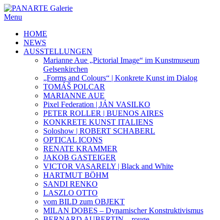
Menu
HOME
NEWS
AUSSTELLUNGEN
Marianne Aue „Pictorial Image“ im Kunstmuseum
Gelsenkirchen
„Forms and Colours“ | Konkrete Kunst im Dialog
TOMÁŠ POLCAR
MARIANNE AUE
Pixel Federation | JÁN VASILKO
PETER ROLLER | BUENOS AIRES
KONKRETE KUNST ITALIENS
Soloshow | ROBERT SCHABERL
OPTICAL ICONS
RENATE KRAMMER
JAKOB GASTEIGER
VICTOR VASARELY | Black and White
HARTMUT BÖHM
SANDI RENKO
LASZLO OTTO
vom BILD zum OBJEKT
MILAN DOBES – Dynamischer Konstruktivismus
BERNARD AUBERTIN – rouge